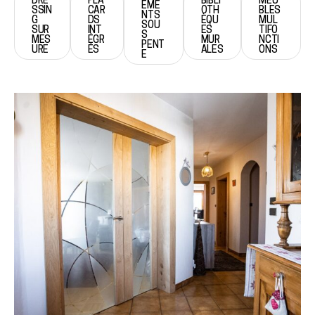
EME
SSIN
CAR
OTH
BLES
NTS
G
DS
ÈQU
MUL
SOU
SUR
INT
ES
TIFO
S
MES
ÉGR
MUR
NCTI
PENT
URE
ÉS
ALES
ONS
E