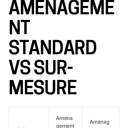
AMÉNAGEME
NT
STANDARD
VS SUR-
MESURE
Aména
Aménag
gement