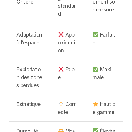
Critère
ement su
standar
r-mesure
d
Adaptation
Appr
Parfait
à l’espace
oximati
e
on
Exploitatio
Faibl
Maxi
n des zone
e
male
s perdues
Esthétique
Corr
Haut d
ecte
e gamme
Durabilité
Moy
Élevée