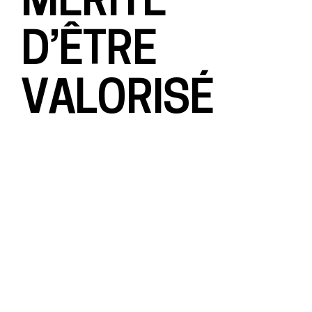
D’ÊTRE
VALORISÉ
Optimiser son aménagement intérieur, ce n’est
pas seulement gagner de la place.
C’est :
améliorer son confort
valoriser son bien
simplifier son quotidien